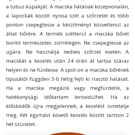
a tubus kupakját. A macska hátának középvonalán,
a lapockák között nyissa szét a szőrzetet és több
ponton csepegtesse a készítményt közvetlenül az
állat bőrére. A termék szétterül a macska bőrét
borító természetes zsírrétegen. Ne csepegtesse az
ujjára. Ne használja nedves szőrzet esetén. A
macskát a kezelés után 24 órán át tartsa száraz
helyen és ne fürdesse. A spot-on a macska bőrének
típusától függően 3-6 hétig fejti ki riasztó hatását.
Ha a macska megázik vagy megfürdetik, a
hatékonysági időtartam lerövidülhet. Ha az
élősködők újra megjelennek, a kezelést ismételje
meg. Két egymást követő kezelés között tartson 2
hét szünetet.